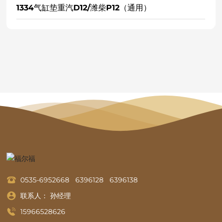
1334气缸垫重汽D12/潍柴P12（通用）
1
0535-6952668
6396128
6396138
联系人： 孙经理
15966528626