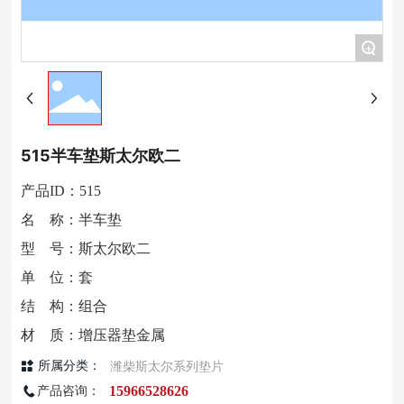
+
515半车垫斯太尔欧二
产品ID：515
名 称：半车垫
型 号：斯太尔欧二
单 位：套
结 构：组合
材 质：增压器垫金属
潍柴斯太尔系列垫片
所属分类：
15966528626
产品咨询：