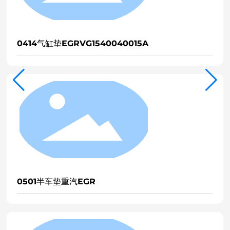
缸垫EGRVG1540040015A
1567气缸垫
半车垫重汽EGR