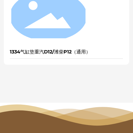
气缸垫重汽D12/潍柴P12（通用）
1339节温器